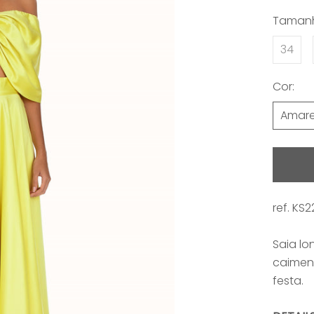
Taman
34
Cor:
Amare
ref.
KS2
Saia lo
caiment
festa.