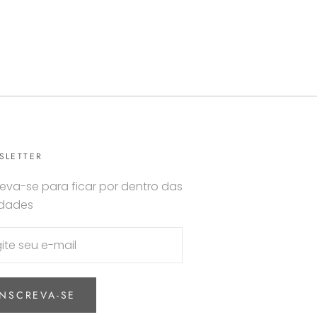
SLETTER
reva-se para ficar por dentro das
idades
INSCREVA-SE