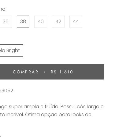
ho:
36
38
40
42
44
lo Bright
COMPRAR
R$ 1.610
23052
nga super ampla e fluída. Possui cós largo e
o incrível. Ótima opção para looks de