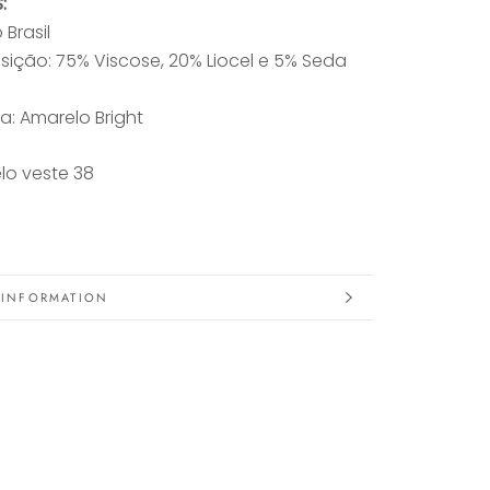
:
 Brasil
ção: 75% Viscose, 20% Liocel e 5% Seda
: Amarelo Bright
lo veste 38
 INFORMATION
IMAGES